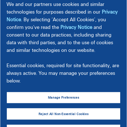
We and our partners use cookies and similar
programas gratuitos, incluyendo
Microsoft Office Online
,
Google Sheets
, y
LibreOffice
.
technologies for purposes described in our
Privacy
Notice
. By selecting ‘Accept All Cookies’, you
confirm you’ve read the
Privacy Notice
and
Descargar la hoja de cálculo del calculador de
consent to our data practices, including sharing
data with third parties, and to the use of cookies
facturas
and similar technologies on our website.
Essential cookies, required for site functionality, are
always active. You may manage your preferences
Muestras de Bill
below.
Vea los detalles de su factura de muestra.
Manage Preferences
Esta muestra refleja una factura típica de un cliente
Reject All Non-Essential Cookies
residencial y está destinada como referencia general. Los
detalles de la facturación y los cargos pueden diferir para