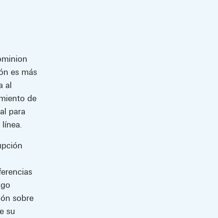
ominion
ión es más
a al
imiento de
ial para
línea.
upción
ferencias
ago
ión sobre
e su