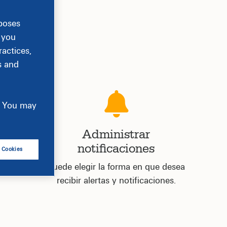
rposes
, you
actices,
s and
e. You may
io
Administrar
notificaciones
l Cookies
ing to a
y and
Puede elegir la forma en que desea
recibir alertas y notificaciones.