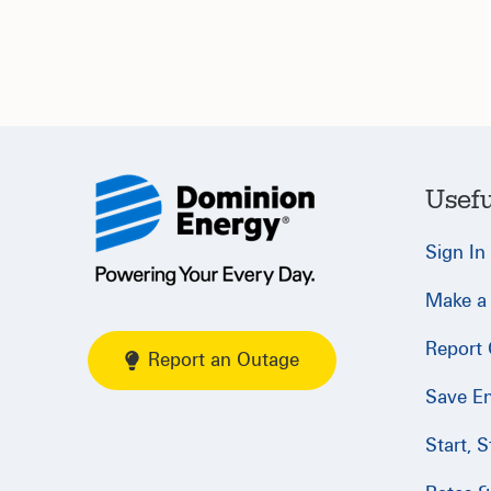
Usefu
Sign In
Make a
Report
Report an Outage
Save E
Start, 