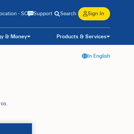
ocation - SC
Support
Search
Sign In
gy & Money
Products & Services
In English
ros.