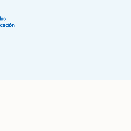
las
icación