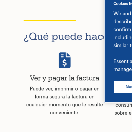
Cookies &
We and 
describ
confirm
¿Qué puede hacer con 
includin
similar 
Essentia
manage 
Ver y pagar la factura
Anal
Man
Puede ver, imprimir o pagar en
forma segura la factura en
Puede h
cualquier momento que le resulte
consum
conveniente.
sobre e