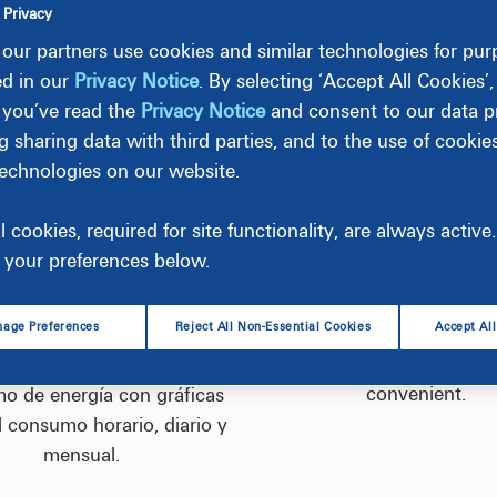
 Privacy
our partners use cookies and similar technologies for pu
ed in our
Privacy Notice
. By selecting ‘Accept All Cookies’
 you’ve read the
Privacy Notice
and consent to our data pr
un perfil en línea?
g sharing data with third parties, and to the use of cookie
technologies on our website.
l cookies, required for site functionality, are always activ
your preferences below.
izar el consumo de
Solicitar servic
energía
age Preferences
Reject All Non-Essential Cookies
Accept Al
Starting, stopping, or mov
different address is eas
acer el seguimiento de su
convenient.
o de energía con gráficas
l consumo horario, diario y
mensual.