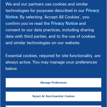
We and our partners use cookies and similar
technologies for purposes described in our
Privacy
Para activar el suministro eléctrico o de gas natural en su
Notice
. By selecting ‘Accept All Cookies’, you
hogar, deberá proporcionar:
confirm you’ve read the
Privacy Notice
and
Dirección completa.
consent to our data practices, including sharing
Número de seguro social (suyo y de su cónyuge)*
data with third parties, and to the use of cookies
Número de licencia de conducir (se puede solicitar un
and similar technologies on our website.
documento de identidad)
*
Complete el Formulario de verificación
* de identidad si
Essential cookies, required for site functionality, are
no desea brindar su número de seguro social en línea o por
always active. You may manage your preferences
teléfono.
below.
Iniciar la solicitud de servicio
Manage Preferences
Descargar Formulario de verificación de identidad
Reject All Non-Essential Cookies