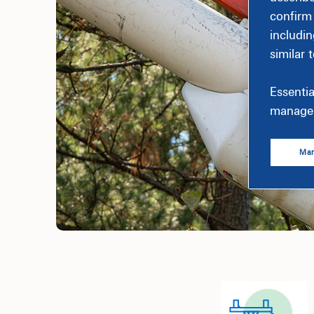
confirm
includin
similar 
Essentia
manage 
Man