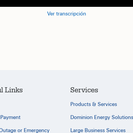
Ver transcripción
l Links
Services
Products & Services
 Payment
Dominion Energy Solution
 Outage or Emergency
Large Business Services