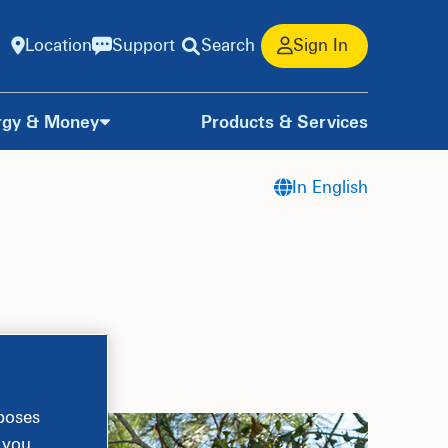
Location
Support
Search
Sign In
rgy & Money
Products & Services
In English
rposes
, you