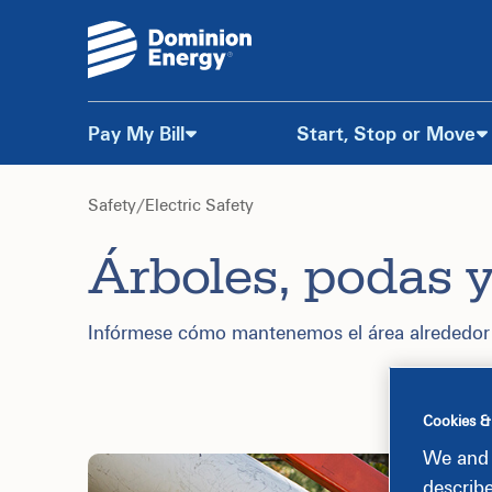
Pay My Bill
Start, Stop or Move
Skip
to
Safety
/
Electric Safety
Árboles, podas y
Content
Infórmese cómo mantenemos el área alrededor d
Cookies &
We and 
describ