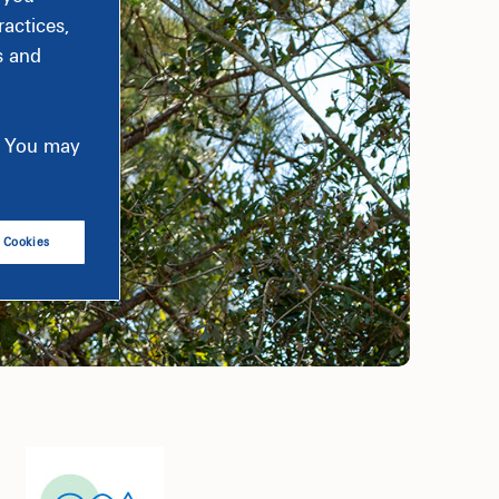
actices,
s and
e. You may
l Cookies