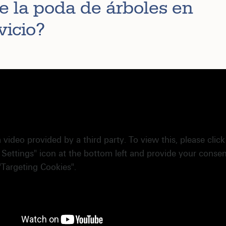
e la poda de árboles en
vicio?
a video provided by a third party. To view this, please clic
 Settings" icon at the bottom left and provide your consen
"Targeting Cookies".