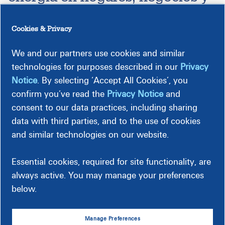
comunidades.
Cookies & Privacy
Los empleados de Dominion Energy están orgullosos del
impacto que tienen en el mundo que los rodea. Impulsado
We and our partners use cookies and similar
por la misión clara y directa de proveer energía confiable,
technologies for purposes described in our
Privacy
asequible y cada vez más limpia, el equipo busca
Notice
. By selecting ‘Accept All Cookies’, you
soluciones que exceden las expectativas y contribuyen al
confirm you’ve read the
Privacy Notice
and
desarrollo de las comunidades.
consent to our data practices, including sharing
data with third parties, and to the use of cookies
and similar technologies on our website.
Essential cookies, required for site functionality, are
always active. You may manage your preferences
below.
Manage Preferences